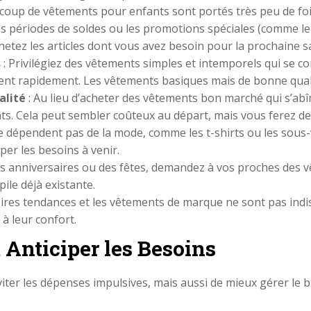
ucoup de vêtements pour enfants sont portés très peu de fois
es périodes de soldes ou les promotions spéciales (comme le 
achetez les articles dont vous avez besoin pour la prochaine
s
: Privilégiez des vêtements simples et intemporels qui se c
sent rapidement. Les vêtements basiques mais de bonne qual
alité
: Au lieu d’acheter des vêtements bon marché qui s’abî
nts. Cela peut sembler coûteux au départ, mais vous ferez d
 ne dépendent pas de la mode, comme les t-shirts ou les sous
iper les besoins à venir.
es anniversaires ou des fêtes, demandez à vos proches des 
pile déjà existante.
oires tendances et les vêtements de marque ne sont pas indi
 à leur confort.
t Anticiper les Besoins
iter les dépenses impulsives, mais aussi de mieux gérer le b