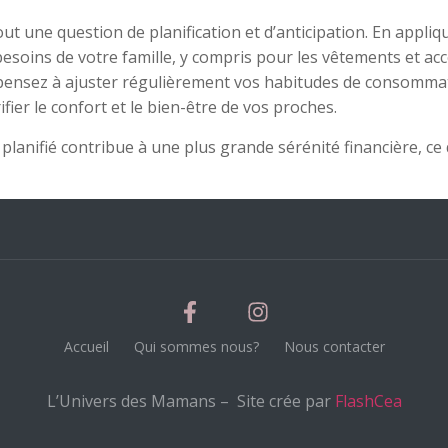
tout une question de planification et d’anticipation. En appl
soins de votre famille, y compris pour les vêtements et acc
pensez à ajuster régulièrement vos habitudes de consommati
ier le confort et le bien-être de vos proches.
n planifié contribue à une plus grande sérénité financière, c
Accueil
Qui sommes nous?
Nous contacter
L’Univers des Mamans – Site crée par
FlashCea