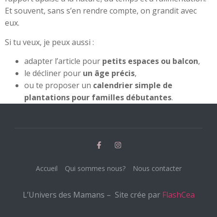
Et souvent, sans s’en rendre compte, on grandit avec
eux.
Si tu veux, je peux aussi :
adapter l’article pour
petits espaces ou balcon
,
le décliner pour
un âge précis
,
ou te proposer un
calendrier simple de
plantations pour familles débutantes
.
Accueil
Qui sommes nous?
Nous contacter
L’Univers des Mamans – Site crée par
FlashCea