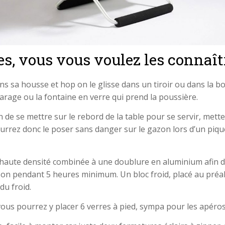
es, vous vous voulez les connaît
e dans sa housse et hop on le glisse dans un tiroir ou dans la 
arage ou la fontaine en verre qui prend la poussière.
n de se mettre sur le rebord de la table pour se servir, mette
rrez donc le poser sans danger sur le gazon lors d’un pique-n
 haute densité combinée à une doublure en aluminium afin de
oisson pendant 5 heures minimum. Un bloc froid, placé au préa
u froid.
 vous pourrez y placer 6 verres à pied, sympa pour les apéros