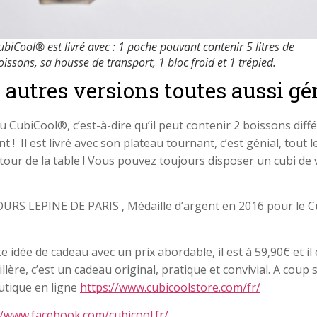
ubiCool® est livré avec : 1 poche pouvant contenir 5 litres de
oissons, sa housse de transport, 1 bloc froid et 1 trépied.
 autres versions toutes aussi gé
 CubiCool®, c’est-à-dire qu’il peut contenir 2 boissons diff
nt ! Il est livré avec son plateau tournant, c’est génial, tout
tour de la table ! Vous pouvez toujours disposer un cubi de 
RS LEPINE DE PARIS , Médaille d’argent en 2016 pour le Cub
idée de cadeau avec un prix abordable, il est à 59,90€ et il e
lère, c’est un cadeau original, pratique et convivial. A coup s
outique en ligne
https://www.cubicoolstore.com/fr/
//www.facebook.com/cubicool.fr/