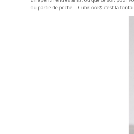
un apéritif entres amis, ou que ce soit pour 
ou partie de pêche … CubiCool® c’est la fontai