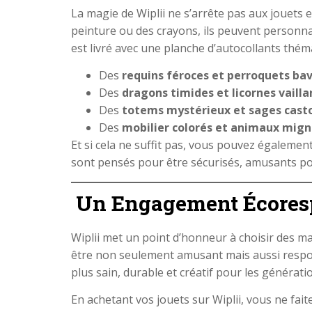
La magie de Wiplii ne s’arrête pas aux jouets eu
peinture ou des crayons, ils peuvent personna
est livré avec une planche d’autocollants thém
Des
requins féroces et perroquets ba
Des
dragons timides et licornes vailla
Des
totems mystérieux et sages cast
Des
mobilier colorés et animaux mig
Et si cela ne suffit pas, vous pouvez égalemen
sont pensés pour être sécurisés, amusants pou
Un Engagement Écoresp
Wiplii met un point d’honneur à choisir des 
être non seulement amusant mais aussi respons
plus sain, durable et créatif pour les générati
En achetant vos jouets sur Wiplii, vous ne fait