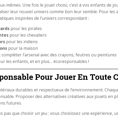
x-mêmes. Une fois le jouet choisi, c’est à vos enfants de joue
liser leur nouvel univers comme bon leur semble. Pour les a
atiques inspirées de l’univers correspondant :
vards
pour les pirates
ntes
pour les chevaliers
ors
pour les indiens
nons
pour la maison
t compléter l’arsenal avec des crayons, feutres ou peintures 
r les enfants, et en plus… écoresponsables !
onsable Pour Jouer En Toute 
matériaux durables et respectueux de l’environnement. Chaq
able. Proposer des alternatives créatives aux jouets en plas
ons futures.
es pas que choisir un jeu : vous choisissez une expérience, u