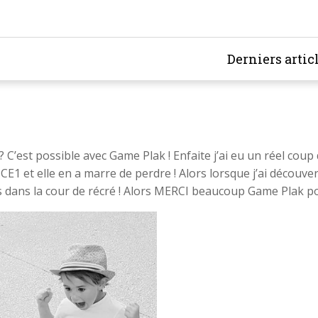
Derniers artic
 C’est possible avec Game Plak ! Enfaite j’ai eu un réel cou
en CE1 et elle en a marre de perdre ! Alors lorsque j’ai découve
s dans la cour de récré ! Alors MERCI beaucoup Game Plak pou