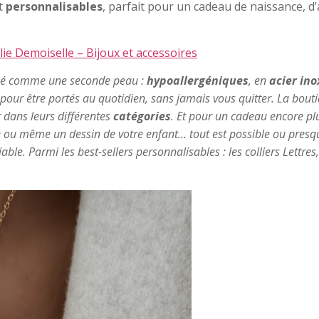
nt
personnalisables
, parfait pour un cadeau de naissance, d
lie Demoiselle – Bijoux et accessoires
nsé comme une seconde peau :
hypoallergéniques
, en
acier in
rt pour être portés au quotidien, sans jamais vous quitter. La bo
r dans leurs différentes
catégories
. Et pour un cadeau encore pl
e ou même un dessin de votre enfant… tout est possible ou presq
iable. Parmi les best-sellers personnalisables : les colliers Lettr