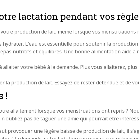
otre lactation pendant vos règle
r votre production de lait, même lorsque vos menstruations r
hydrater. L’eau est essentielle pour soutenir la production d
pas nutritifs et équilibrés. Une bonne alimentation aide à m
à allaiter votre bébé à la demande. Plus vous allaiterez, plu
ter la production de lait. Essayez de rester détendue et de 
 !
e allaitement lorsque vos menstruations ont repris ? Nous 
’oubliez pas de taguer une amie qui pourrait être intéress
eut provoquer une légère baisse de production de lait, il 
laiter à la demande, votre lactation retrouvera son rythme 