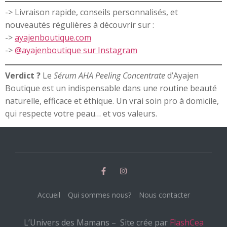
-> Livraison rapide, conseils personnalisés, et
nouveautés régulières à découvrir sur :
->
ayajenboutique.com
->
@ayajenboutique sur Instagram
Verdict ?
Le
Sérum AHA Peeling Concentrate
d’Ayajen
Boutique est un indispensable dans une routine beauté
naturelle, efficace et éthique. Un vrai soin pro à domicile,
qui respecte votre peau… et vos valeurs.
Accueil
Qui sommes nous?
Nous contacter
L’Univers des Mamans – Site crée par
FlashCea